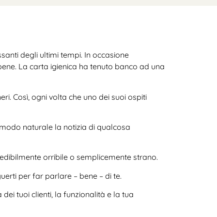
ssanti degli ultimi tempi. In occasione
to bene. La carta igienica ha tenuto banco ad una
ri. Così, ogni volta che uno dei suoi ospiti
n modo naturale la notizia di qualcosa
redibilmente orribile o semplicemente strano.
erti per far parlare – bene – di te.
i tuoi clienti, la funzionalità e la tua