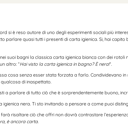
ord si è reso autore di uno degli esperimenti sociali più intere
 parlare quasi tutti i presenti di carta igienica. Si, hai capi
 suoi bagni la classica carta igienica bianca con dei rotoli ne
n altro: “
Hai visto la carta igienica in bagno? È nera!
“.
stessa cosa senza esser stata forzata a farlo. Condividevano i
qualcosa di inaspettato.
osti a parlare di tutto ciò che è sorprendentemente buono, inc
 igienica nera. Ti sto invitando a pensare a come puoi distingu
à risaltare ciò che offri non dovrà contrastare l’esperienza de
ra, è ancora carta.