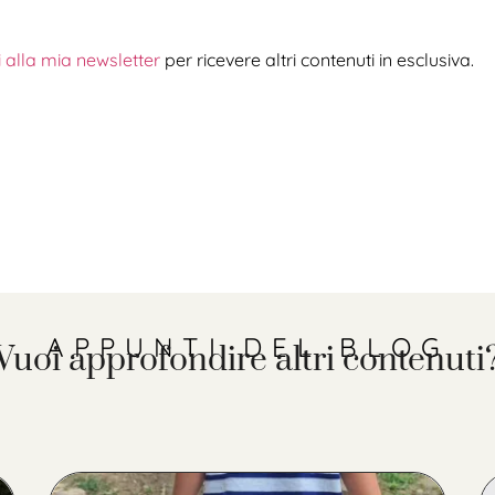
ti alla mia newsletter
per ricevere altri contenuti in esclusiva.
APPUNTI DEL BLOG
Vuoi approfondire altri contenuti