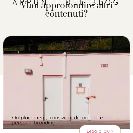
APPUNTI DEL BLOG
Vuoi approfondire altri
contenuti?
Outplacement, transizioni di carriera e
personal branding
Leggi di più >