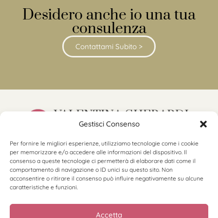
Desidero anche io una tua
consulenza
Contattami Subito >
Gestisci Consenso
Per fornire le migliori esperienze, utilizziamo tecnologie come i cookie
hello@valentinagherardi.com
per memorizzare e/o accedere alle informazioni del dispositivo. Il
©2025 Valentina Gherardi
consenso a queste tecnologie ci permetterà di elaborare dati come il
P.Iva 11184230966
comportamento di navigazione o ID unici su questo sito. Non
acconsentire o ritirare il consenso può influire negativamente su alcune
caratteristiche e funzioni.
Accetta