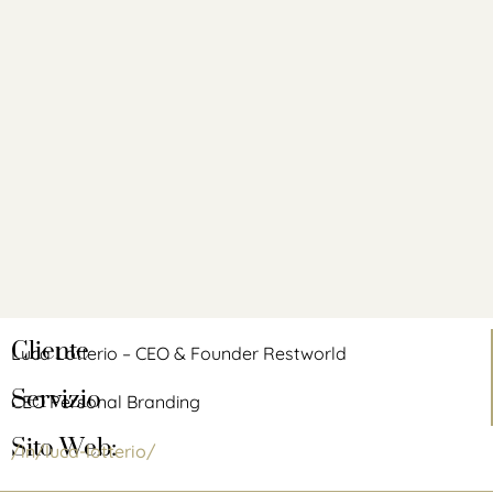
Cliente
Luca Lotterio – CEO & Founder Restworld
Servizio
CEO Personal Branding
Sito Web:
/in/luca-lotterio/