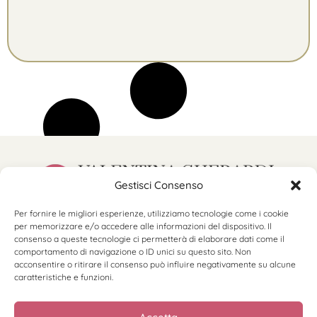
Gestisci Consenso
Per fornire le migliori esperienze, utilizziamo tecnologie come i cookie
hello@valentinagherardi.com
per memorizzare e/o accedere alle informazioni del dispositivo. Il
©2025 Valentina Gherardi
consenso a queste tecnologie ci permetterà di elaborare dati come il
P.Iva 11184230966
comportamento di navigazione o ID unici su questo sito. Non
acconsentire o ritirare il consenso può influire negativamente su alcune
caratteristiche e funzioni.