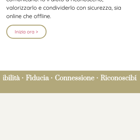
valorizzarlo e condividerlo con sicurezza, sia
online che offline.
Inizia ora >
bilità
•
Fiducia
•
Connessione
•
Riconoscibilit