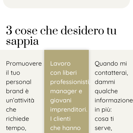
3 cose che desidero tu
sappia
Promuovere
Lavoro
Quando mi
il tuo
con liberi
contatterai,
personal
professionisti,
dammi
brand è
manager e
qualche
un’attività
giovani
informazione
che
imprenditori.
in più:
richiede
I clienti
cosa ti
tempo,
che hanno
serve,