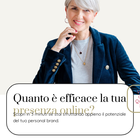
V
Quanto è efficace la tua
Q
presenza online?
Scopri in 3 minuti se stai sfruttando appieno il potenziale
del tuo personal brand.