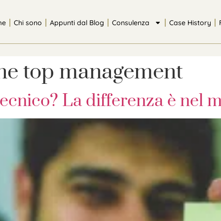
me
Chi sono
Appunti dal Blog
Consulenza
Case History
ne top management
ecnico? La differenza è nel 