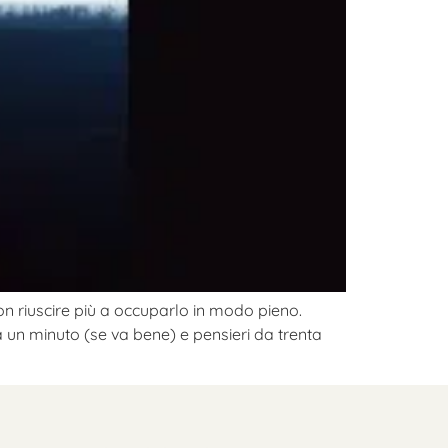
n riuscire più a occuparlo in modo pieno.
da un minuto (se va bene) e pensieri da trenta