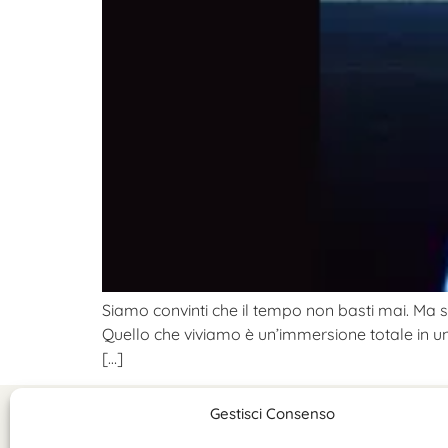
Siamo convinti che il tempo non basti mai. Ma 
Quello che viviamo è un’immersione totale in un 
[…]
Gestisci Consenso