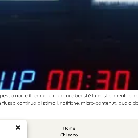
spesso non è il tempo a mancare bensì è la nostra mente a no
flusso continuo di stimoli, notifiche, micro-contenuti, audio 
Home
Chi sono