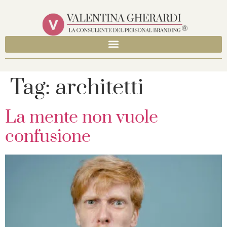
Tag:
architetti
La mente non vuole
confusione