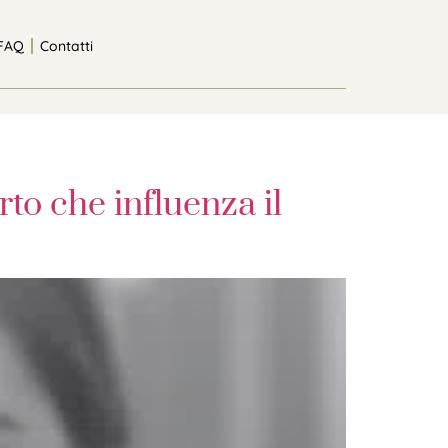
FAQ
Contatti
rto che influenza il