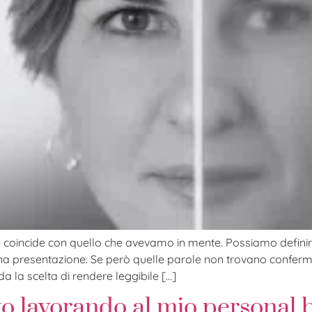
 coincide con quello che avevamo in mente. Possiamo definirci s
n una presentazione. Se però quelle parole non trovano confer
da la scelta di rendere leggibile […]
to lavorando al mio personal 