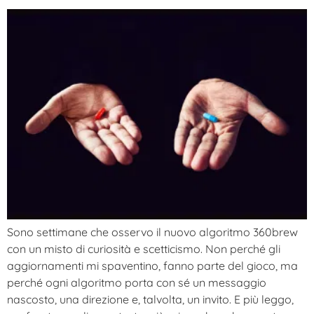
Sono settimane che osservo il nuovo algoritmo 360brew
con un misto di curiosità e scetticismo. Non perché gli
aggiornamenti mi spaventino, fanno parte del gioco, ma
perché ogni algoritmo porta con sé un messaggio
nascosto, una direzione e, talvolta, un invito. E più leggo,