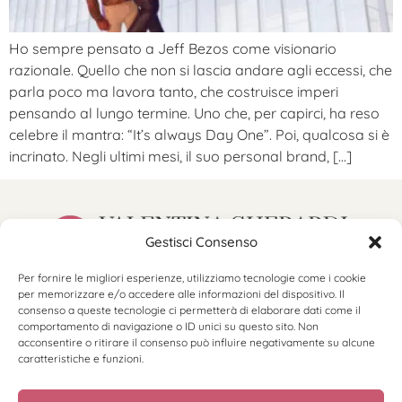
Ho sempre pensato a Jeff Bezos come visionario
razionale. Quello che non si lascia andare agli eccessi, che
parla poco ma lavora tanto, che costruisce imperi
pensando al lungo termine. Uno che, per capirci, ha reso
celebre il mantra: “It’s always Day One”. Poi, qualcosa si è
incrinato. Negli ultimi mesi, il suo personal brand, […]
Gestisci Consenso
Per fornire le migliori esperienze, utilizziamo tecnologie come i cookie
hello@valentinagherardi.com
per memorizzare e/o accedere alle informazioni del dispositivo. Il
©2025 Valentina Gherardi
consenso a queste tecnologie ci permetterà di elaborare dati come il
P.Iva 11184230966
comportamento di navigazione o ID unici su questo sito. Non
acconsentire o ritirare il consenso può influire negativamente su alcune
caratteristiche e funzioni.