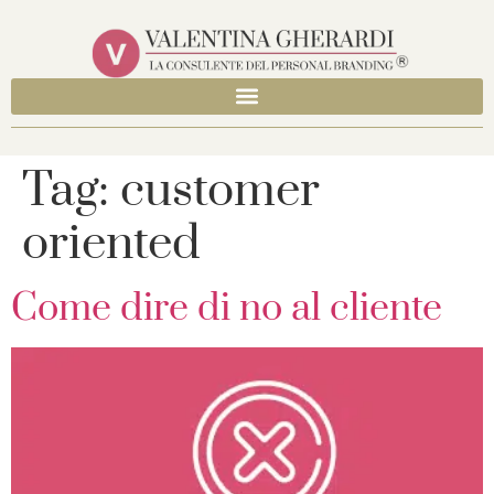
Tag:
customer
oriented
Come dire di no al cliente