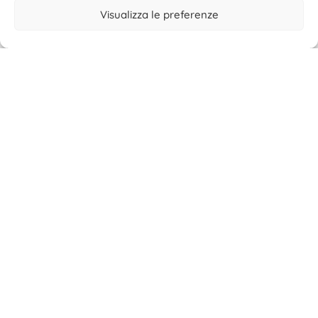
Visualizza le preferenze
La disciplina non fa notizia
Leggi di più >
hello@valentinagherardi.com
©2025 Valentina Gherardi
P.Iva 11184230966