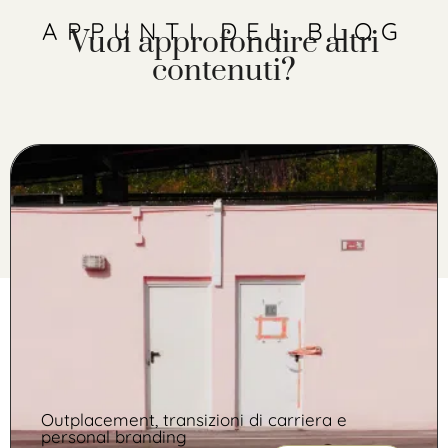
APPUNTI DEL BLOG
Vuoi approfondire altri
contenuti?
Outplacement, transizioni di carriera e
personal branding