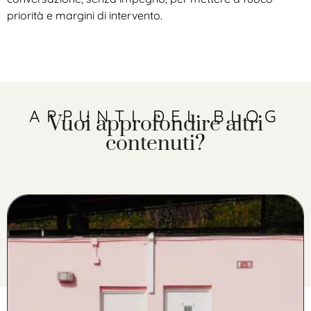
priorità e margini di intervento.
APPUNTI DEL BLOG
Vuoi approfondire altri
contenuti?