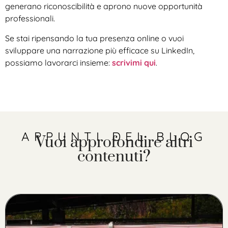
generano riconoscibilità e aprono nuove opportunità
professionali.
Se stai ripensando la tua presenza online o vuoi
sviluppare una narrazione più efficace su LinkedIn,
possiamo lavorarci insieme:
scrivimi qui
.
APPUNTI DEL BLOG
Vuoi approfondire altri
contenuti?