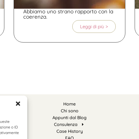
Abbiamo uno strano rapporto con la
coerenza.
Leggi di più >
Home
Chi sono
Appunti dal Blog
queste
Consulenza
azione o ID
Case History
egativamente
FAQ