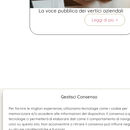
La voce pubblica dei vertici aziendali
Leggi di più >
Gestisci Consenso
Per fornire le migliori esperienze, utilizziamo tecnologie come i cookie per
memorizzare e/o accedere alle informazioni del dispositivo. Il consenso a 
hello@valentinagherardi.com
tecnologie ci permetterà di elaborare dati come il comportamento di navig
©2025 Valentina Gherardi
unici su questo sito. Non acconsentire o ritirare il consenso può influire n
P.Iva 11184230966
su alcune caratteristiche e funzioni.