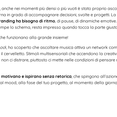
 anche nei momenti più densi o più vuoti è stato proprio asco
erna in grado di accompagnare decisioni, svolte e progetti. La 
randing ha bisogno di ritmo
, di pause, di dinamiche emotive
pe lo schema, resta impresso quando tocca la parte giusta 
o che funzionano alla grande insieme!
hoo
l, ho scoperto che ascoltare musica attiva un network comp
o il cervelletto. Stimoli multisensoriali che accendono la creat
 non ci distrare, piuttosto ci mette nelle condizioni di pensar
e
motivano e
ispirano senza retorica
, che spingono all’azion
se al mood, alla fase del tuo progetto, al momento della giorna