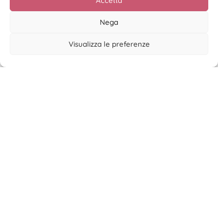
Accetta
Nega
Visualizza le preferenze
La disciplina non fa notizia
Leggi di più >
hello@valentinagherardi.com