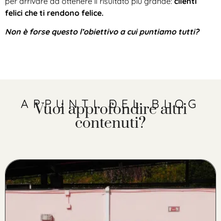
per arrivare ad ottenere il risultato più grande:
clienti
felici che ti rendono felice.
Non è forse questo l’obiettivo a cui puntiamo tutti?
APPUNTI DEL BLOG
Vuoi approfondire altri
contenuti?